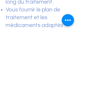
long du traitement.
Vous fournir le plan de
traitement et les
médicaments adaptés
Vous transmettre le
dossier pour la sécurité
sociale
Vous proposer et
organiser un hébergement
et le transport à Prague
pour rencontrer la clinique
en France cliquez
ICI
Une ambassadrice