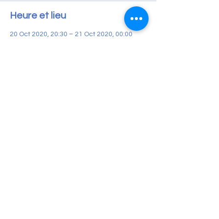
Heure et lieu
20 Oct 2020, 20:30 – 21 Oct 2020, 00:00
Inscription Obligatoire
À propos de l'événement
Incription OBLIGATOIRE SUR FORMULAIRE
Le don si on en parlait ?
*Léa Karpel Psychologue Clinicienne (
Thèse Secret et mensonge )
*Nathalie Leroux Psychologue Clinicienne
*Oriana 18 ans née suite à un don
d’ovocyte avec une donneuse connue
*Avec Naty Maman de 3 enfants du don
Partager cet événement
*Nathalie Maman d’un petit garçon double